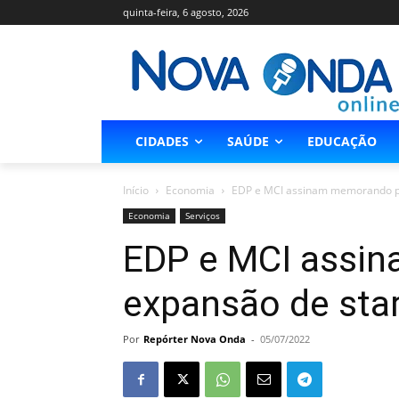
quinta-feira, 6 agosto, 2026
CIDADES
SAÚDE
EDUCAÇÃO
Início
Economia
EDP e MCI assinam memorando pa
Economia
Serviços
EDP e MCI assi
expansão de sta
Por
Repórter Nova Onda
-
05/07/2022