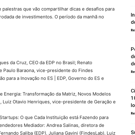
palestras que vão compartilhar dicas e desafios para
I
rodada de investimentos. O período da manhã no
d
Re
P
d
rques da Cruz, CEO da EDP no Brasil; Renato
do
e Paulo Baraona, vice-presidente do Findes
Re
o para a Inovação no ES | EDP, Governo do ES e
C
de Energia: Transformação da Matriz, Novos Modelos
1
, Luiz Otavio Henriques, vice-presidente de Geração e
l
Re
Startups: O que Cada Instituição está Fazendo para
ndedores Mediador: Andrea Salinas, diretora de
S
ernando Saliba (EDP), Juliana Gavini (FindesLab), Luiz