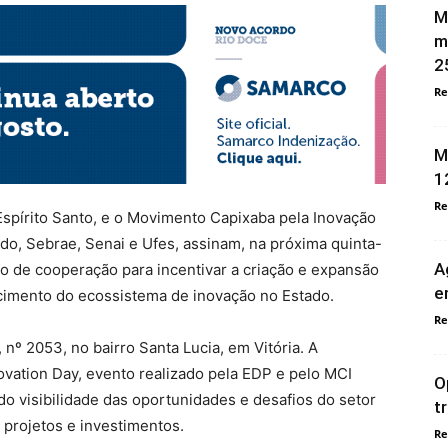
M
m
2
Re
M
1
Re
 Espírito Santo, e o Movimento Capixaba pela Inovação
do, Sebrae, Senai e Ufes, assinam, na próxima quinta-
A
do de cooperação para incentivar a criação e expansão
e
cimento do ecossistema de inovação no Estado.
Re
 nº 2053, no bairro Santa Lucia, em Vitória. A
ovation Day, evento realizado pela EDP e pelo MCI
O
 visibilidade das oportunidades e desafios do setor
t
 projetos e investimentos.
Re