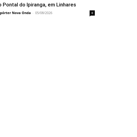
o Pontal do Ipiranga, em Linhares
pórter Nova Onda
-
05/08/2026
0