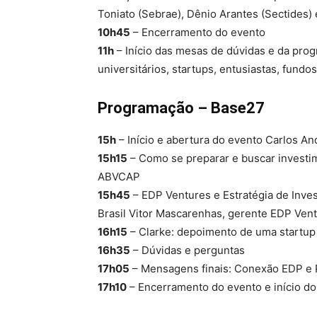
Toniato (Sebrae), Dênio Arantes (Sectides)
10h45
– Encerramento do evento
11h
– Início das mesas de dúvidas e da pro
universitários, startups, entusiastas, fund
Programação – Base27
15h
– Início e abertura do evento Carlos A
15h15
– Como se preparar e buscar investi
ABVCAP
15h45
– EDP Ventures e Estratégia de Inv
Brasil Vitor Mascarenhas, gerente EDP Ven
16h15
– Clarke: depoimento de uma startup 
16h35
– Dúvidas e perguntas
17h05
– Mensagens finais: Conexão EDP e
17h10
– Encerramento do evento e início d