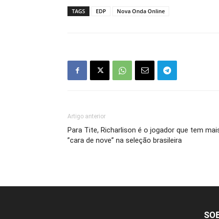
TAGS
EDP
Nova Onda Online
Artigo anterior
Para Tite, Richarlison é o jogador que tem mai
”cara de nove” na seleção brasileira
SO