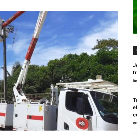
J
f
Re
T
e
c
Re