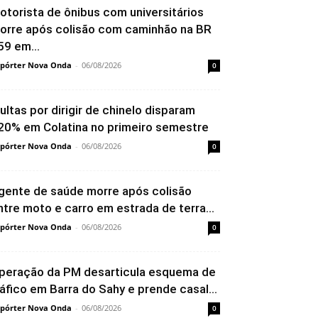
otorista de ônibus com universitários
orre após colisão com caminhão na BR
59 em...
pórter Nova Onda
-
06/08/2026
0
ultas por dirigir de chinelo disparam
20% em Colatina no primeiro semestre
pórter Nova Onda
-
06/08/2026
0
gente de saúde morre após colisão
ntre moto e carro em estrada de terra...
pórter Nova Onda
-
06/08/2026
0
peração da PM desarticula esquema de
ráfico em Barra do Sahy e prende casal...
pórter Nova Onda
-
06/08/2026
0