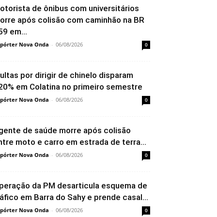
otorista de ônibus com universitários
orre após colisão com caminhão na BR
59 em...
pórter Nova Onda
-
06/08/2026
0
ultas por dirigir de chinelo disparam
20% em Colatina no primeiro semestre
pórter Nova Onda
-
06/08/2026
0
gente de saúde morre após colisão
ntre moto e carro em estrada de terra...
pórter Nova Onda
-
06/08/2026
0
peração da PM desarticula esquema de
ráfico em Barra do Sahy e prende casal...
pórter Nova Onda
-
06/08/2026
0