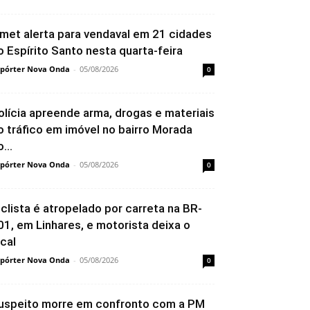
nmet alerta para vendaval em 21 cidades
o Espírito Santo nesta quarta-feira
pórter Nova Onda
-
05/08/2026
0
olícia apreende arma, drogas e materiais
o tráfico em imóvel no bairro Morada
...
pórter Nova Onda
-
05/08/2026
0
iclista é atropelado por carreta na BR-
01, em Linhares, e motorista deixa o
ocal
pórter Nova Onda
-
05/08/2026
0
uspeito morre em confronto com a PM