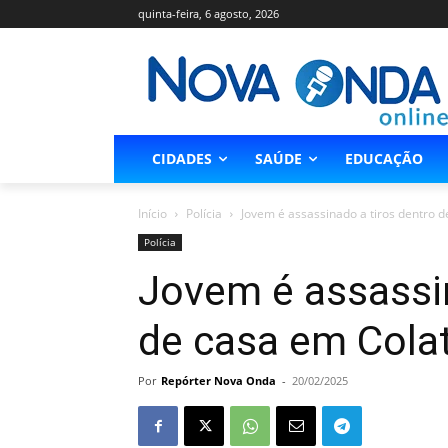
quinta-feira, 6 agosto, 2026
CIDADES
SAÚDE
EDUCAÇÃO
Início
Polícia
Jovem é assassinado a tiros dentro d
Polícia
Jovem é assassin
de casa em Cola
Por
Repórter Nova Onda
-
20/02/2025