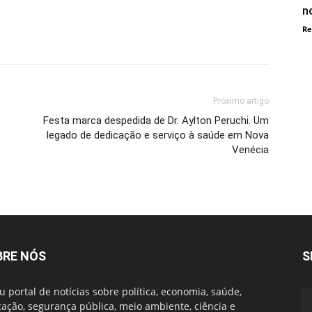
n
Re
Próximo artigo
Festa marca despedida de Dr. Aylton Peruchi. Um
legado de dedicação e serviço à saúde em Nova
Venécia
BRE NÓS
S
u portal de notícias sobre política, economia, saúde,
ação, segurança pública, meio ambiente, ciência e