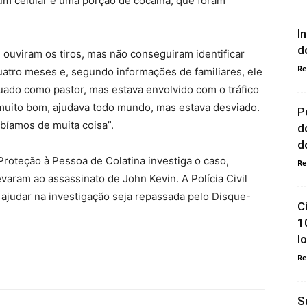
 um celular e uma porção de cocaína, que foram
I
d
 ouviram os tiros, mas não conseguiram identificar
Re
atro meses e, segundo informações de familiares, ele
tuado como pastor, mas estava envolvido com o tráfico
muito bom, ajudava todo mundo, mas estava desviado.
P
abíamos de muita coisa”.
d
do
Proteção à Pessoa de Colatina investiga o caso,
Re
varam ao assassinato de John Kevin. A Polícia Civil
 ajudar na investigação seja repassada pelo Disque-
C
1
l
Re
S