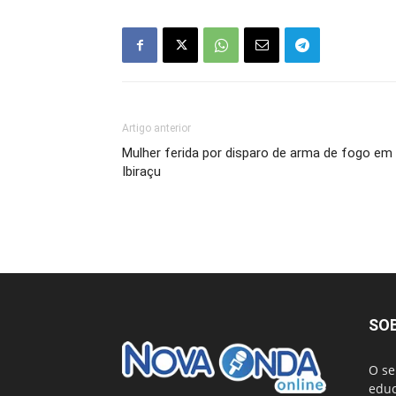
Artigo anterior
Mulher ferida por disparo de arma de fogo em
Ibiraçu
SO
O se
educ