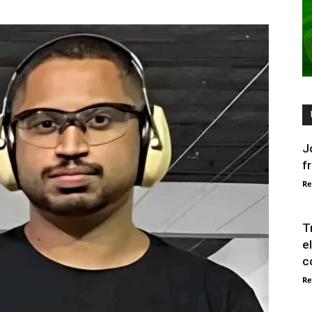
J
f
Re
T
e
c
Re