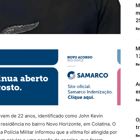
M
m
2
Re
M
1
Re
A
e
Re
ovem de 22 anos, identificado como John Kevin
O
 residência no bairro Novo Horizonte, em Colatina. O
t
 Polícia Militar informou que a vítima foi atingida por
Re