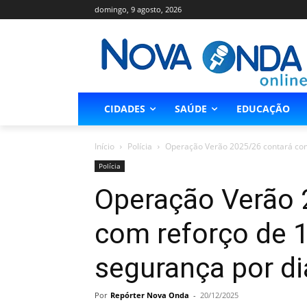
domingo, 9 agosto, 2026
CIDADES
SAÚDE
EDUCAÇÃO
Início
Polícia
Operação Verão 2025/26 contará com 
Polícia
Operação Verão 
com reforço de 
segurança por di
Por
Repórter Nova Onda
-
20/12/2025