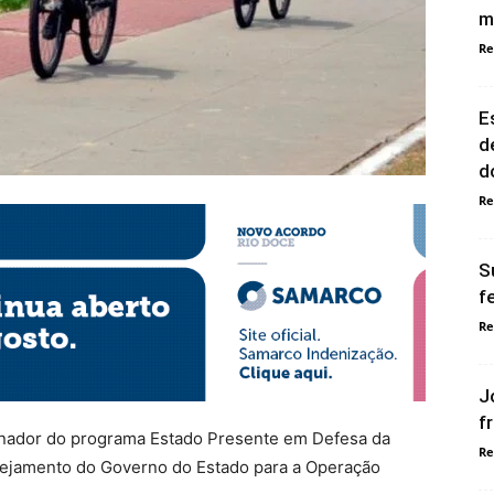
m
Re
E
d
d
Re
S
f
Re
J
f
enador do programa Estado Presente em Defesa da
Re
lanejamento do Governo do Estado para a Operação