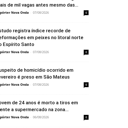
ais de mil vagas antes mesmo das...
pórter Nova Onda
-
07/08/2026
0
studo registra índice recorde de
eformações em peixes no litoral norte
o Espírito Santo
pórter Nova Onda
-
07/08/2026
0
uspeito de homicídio ocorrido em
evereiro é preso em São Mateus
pórter Nova Onda
-
07/08/2026
0
ovem de 24 anos é morto a tiros em
rente a supermercado na zona...
pórter Nova Onda
-
06/08/2026
0