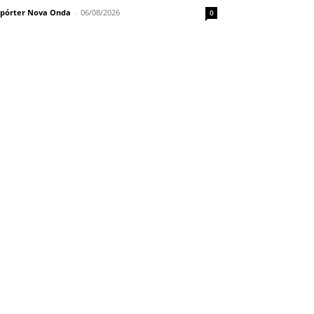
pórter Nova Onda
-
06/08/2026
0