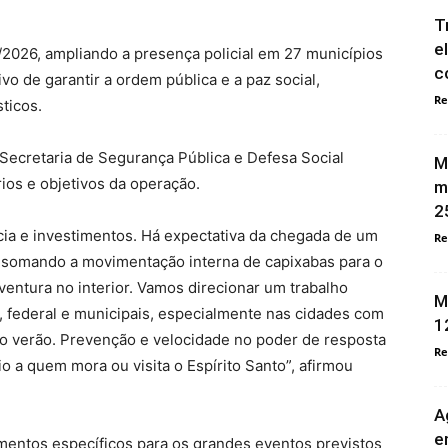
T
e
2026, ampliando a presença policial em 27 municípios
c
vo de garantir a ordem pública e a paz social,
Re
ticos.
 Secretaria de Segurança Pública e Defesa Social
M
rios e objetivos da operação.
m
2
cia e investimentos. Há expectativa da chegada de um
Re
, somando a movimentação interna de capixabas para o
aventura no interior. Vamos direcionar um trabalho
M
, federal e municipais, especialmente nas cidades com
1
 o verão. Prevenção e velocidade no poder de resposta
Re
o a quem mora ou visita o Espírito Santo”, afirmou
A
e
entos específicos para os grandes eventos previstos