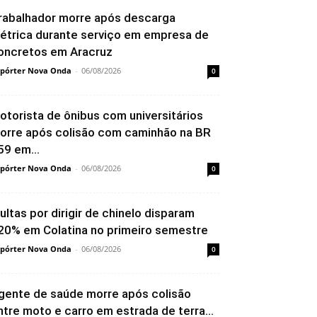
rabalhador morre após descarga
létrica durante serviço em empresa de
oncretos em Aracruz
pórter Nova Onda
-
06/08/2026
0
otorista de ônibus com universitários
orre após colisão com caminhão na BR
59 em...
pórter Nova Onda
-
06/08/2026
0
ultas por dirigir de chinelo disparam
20% em Colatina no primeiro semestre
pórter Nova Onda
-
06/08/2026
0
gente de saúde morre após colisão
ntre moto e carro em estrada de terra...