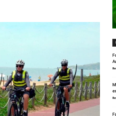
F
A
Re
M
e
Re
F