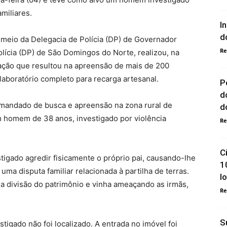
miliares.
I
d
or meio da Delegacia de Polícia (DP) de Governador
Re
lícia (DP) de São Domingos do Norte, realizou, na
ação que resultou na apreensão de mais de 200
aboratório completo para recarga artesanal.
P
d
 mandado de busca e apreensão na zona rural de
do
 homem de 38 anos, investigado por violência
Re
C
stigado agredir fisicamente o próprio pai, causando-lhe
1
 uma disputa familiar relacionada à partilha de terras.
l
a divisão do patrimônio e vinha ameaçando as irmãs,
Re
S
igado não foi localizado. A entrada no imóvel foi