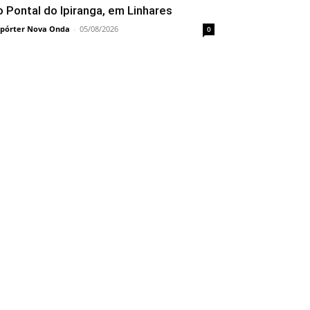
o Pontal do Ipiranga, em Linhares
pórter Nova Onda
-
05/08/2026
0