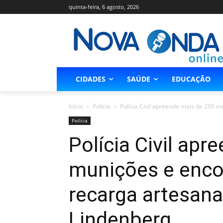
quinta-feira, 6 agosto, 2026
CIDADES
SAÚDE
EDUCAÇÃO
Início
Polícia
Polícia Civil apreende mais de 200 m
Polícia
Polícia Civil ap
munições e encon
recarga artesan
Lindenberg