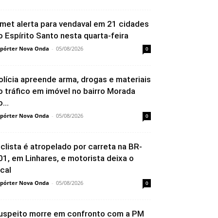
nmet alerta para vendaval em 21 cidades
o Espírito Santo nesta quarta-feira
pórter Nova Onda
-
05/08/2026
0
olícia apreende arma, drogas e materiais
o tráfico em imóvel no bairro Morada
...
pórter Nova Onda
-
05/08/2026
0
iclista é atropelado por carreta na BR-
01, em Linhares, e motorista deixa o
ocal
pórter Nova Onda
-
05/08/2026
0
uspeito morre em confronto com a PM