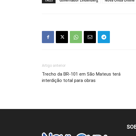
TAGS
Governador Lindenberg
Nova Onda Online
Artigo anterior
Trecho da BR-101 em São Mateus terá
interdição total para obras
SO