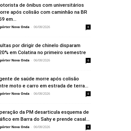
otorista de ônibus com universitários
orre após colisão com caminhão na BR
59 em...
pórter Nova Onda
-
06/08/2026
0
ultas por dirigir de chinelo disparam
20% em Colatina no primeiro semestre
pórter Nova Onda
-
06/08/2026
0
gente de saúde morre após colisão
ntre moto e carro em estrada de terra...
pórter Nova Onda
-
06/08/2026
0
peração da PM desarticula esquema de
ráfico em Barra do Sahy e prende casal...
pórter Nova Onda
-
06/08/2026
0