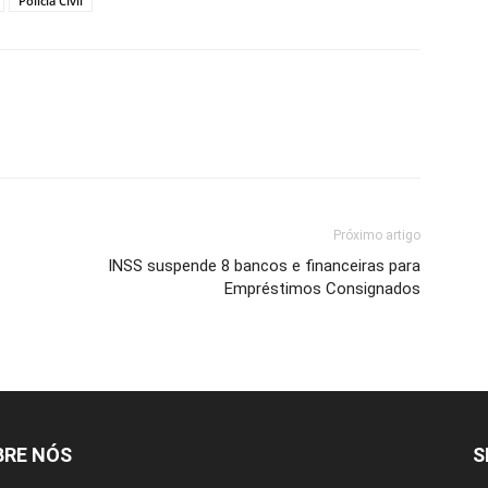
Polícia Civil
Próximo artigo
INSS suspende 8 bancos e financeiras para
Empréstimos Consignados
BRE NÓS
S