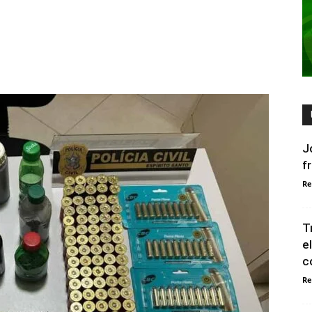
J
f
Re
T
e
c
Re