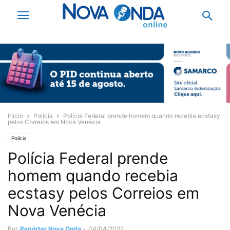
Início
Polícia
Polícia Federal prende homem quando recebia ecstasy
pelos Correios em Nova Venécia
Polícia
Polícia Federal prende
homem quando recebia
ecstasy pelos Correios em
Nova Venécia
Por
Repórter Nova Onda
-
04/04/2022