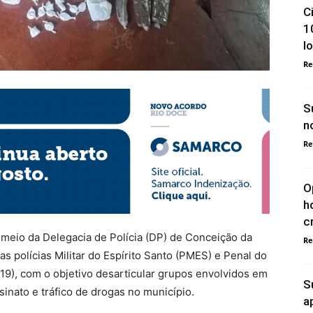
C
1
l
Re
S
n
Re
O
h
c
or meio da Delegacia de Polícia (DP) de Conceição da
Re
s polícias Militar do Espírito Santo (PMES) e Penal do
 (19), com o objetivo desarticular grupos envolvidos em
S
sinato e tráfico de drogas no município.
a