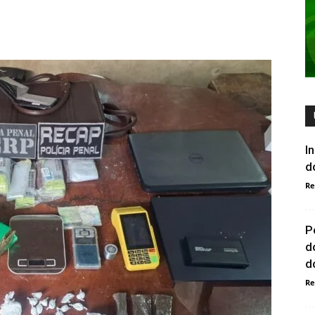
I
d
Re
P
d
do
Re