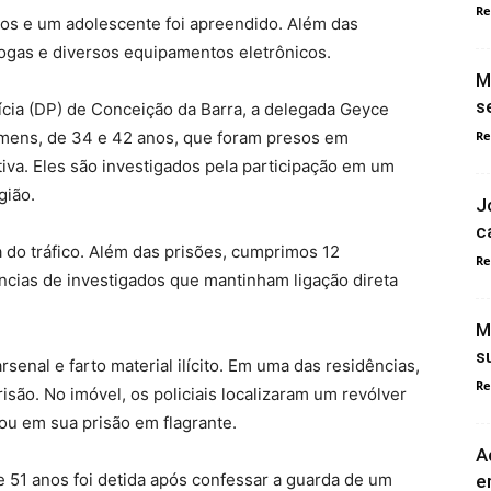
Re
dos e um adolescente foi apreendido. Além das
ogas e diversos equipamentos eletrônicos.
M
s
lícia (DP) de Conceição da Barra, a delegada Geyce
Re
omens, de 34 e 42 anos, que foram presos em
va. Eles são investigados pela participação em um
gião.
J
c
 do tráfico. Além das prisões, cumprimos 12
Re
cias de investigados que mantinham ligação direta
M
s
enal e farto material ilícito. Em uma das residências,
Re
ão. No imóvel, os policiais localizaram um revólver
ou em sua prisão em flagrante.
A
 51 anos foi detida após confessar a guarda de um
e