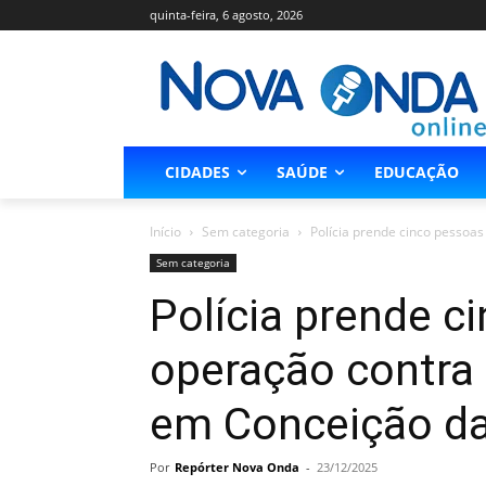
quinta-feira, 6 agosto, 2026
CIDADES
SAÚDE
EDUCAÇÃO
Início
Sem categoria
Polícia prende cinco pessoas
Sem categoria
Polícia prende 
operação contra 
em Conceição da
Por
Repórter Nova Onda
-
23/12/2025