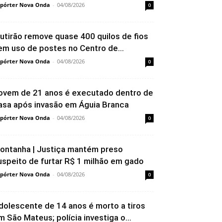
pórter Nova Onda
-
04/08/2026
0
utirão remove quase 400 quilos de fios
em uso de postes no Centro de...
pórter Nova Onda
-
04/08/2026
0
ovem de 21 anos é executado dentro de
asa após invasão em Águia Branca
pórter Nova Onda
-
04/08/2026
0
ontanha | Justiça mantém preso
uspeito de furtar R$ 1 milhão em gado
pórter Nova Onda
-
04/08/2026
0
dolescente de 14 anos é morto a tiros
m São Mateus; polícia investiga o...