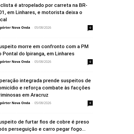
iclista é atropelado por carreta na BR-
01, em Linhares, e motorista deixa o
ocal
pórter Nova Onda
-
05/08/2026
0
uspeito morre em confronto com a PM
o Pontal do Ipiranga, em Linhares
pórter Nova Onda
-
05/08/2026
0
peração integrada prende suspeitos de
omicídio e reforça combate às facções
riminosas em Aracruz
pórter Nova Onda
-
05/08/2026
0
uspeito de furtar fios de cobre é preso
pós perseguição e carro pegar fogo...