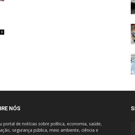
0
BRE NÓS
S
u portal de notícias sobre política, economia, saúde,
ação, segurança pública, meio ambiente, ciência e