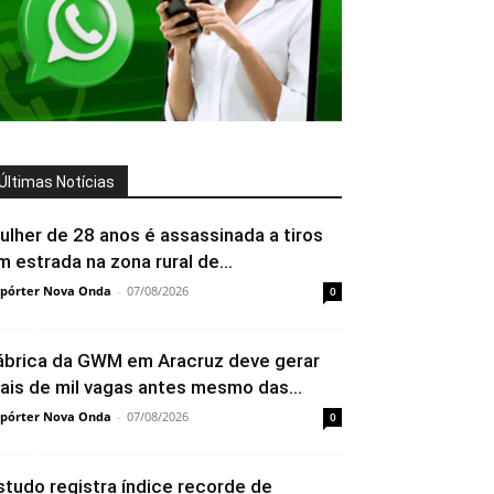
Últimas Notícias
ulher de 28 anos é assassinada a tiros
m estrada na zona rural de...
pórter Nova Onda
-
07/08/2026
0
ábrica da GWM em Aracruz deve gerar
ais de mil vagas antes mesmo das...
pórter Nova Onda
-
07/08/2026
0
studo registra índice recorde de