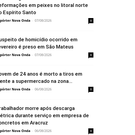
eformações em peixes no litoral norte
o Espírito Santo
pórter Nova Onda
-
07/08/2026
0
uspeito de homicídio ocorrido em
evereiro é preso em São Mateus
pórter Nova Onda
-
07/08/2026
0
ovem de 24 anos é morto a tiros em
rente a supermercado na zona...
pórter Nova Onda
-
06/08/2026
0
rabalhador morre após descarga
létrica durante serviço em empresa de
oncretos em Aracruz
pórter Nova Onda
-
06/08/2026
0