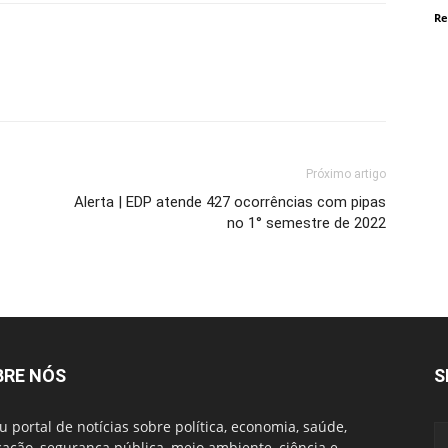
Re
Próximo artigo
Alerta | EDP atende 427 ocorrências com pipas
no 1° semestre de 2022
BRE NÓS
S
u portal de notícias sobre política, economia, saúde,
ação, segurança pública, meio ambiente, ciência e