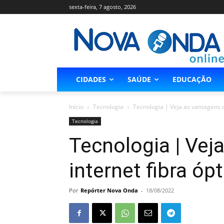
sexta-feira, 7 agosto, 2026
CIDADES
SAÚDE
EDUCAÇÃO
Início
Tecnologia
Tecnologia | Veja as vantagens d
Tecnologia
Tecnologia | Vej
internet fibra ópt
Por
Repórter Nova Onda
-
18/08/2022