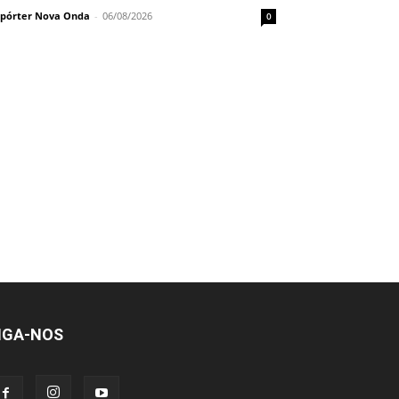
pórter Nova Onda
-
06/08/2026
0
IGA-NOS