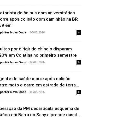
otorista de ônibus com universitários
orre após colisão com caminhão na BR
59 em...
pórter Nova Onda
-
06/08/2026
0
ultas por dirigir de chinelo disparam
20% em Colatina no primeiro semestre
pórter Nova Onda
-
06/08/2026
0
gente de saúde morre após colisão
ntre moto e carro em estrada de terra...
pórter Nova Onda
-
06/08/2026
0
peração da PM desarticula esquema de
ráfico em Barra do Sahy e prende casal...