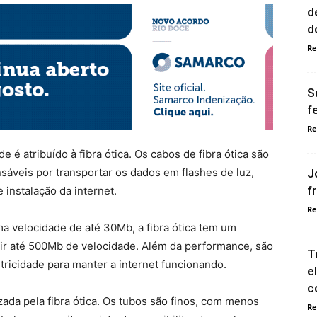
d
d
Re
S
f
Re
e é atribuído à fibra ótica. Os cabos de fibra ótica são
nsáveis por transportar os dados em flashes de luz,
J
f
e instalação da internet.
Re
 velocidade de até 30Mb, a fibra ótica tem um
ir até 500Mb de velocidade. Além da performance, são
T
etricidade para manter a internet funcionando.
e
c
zada pela fibra ótica. Os tubos são finos, com menos
Re