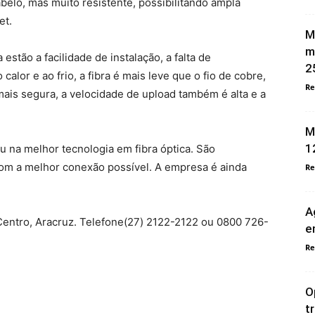
elo, mas muito resistente, possibilitando ampla
et.
M
m
 estão a facilidade de instalação, a falta de
2
 calor e ao frio, a fibra é mais leve que o fio de cobre,
Re
mais segura, a velocidade de upload também é alta e a
M
1
 na melhor tecnologia em fibra óptica. São
om a melhor conexão possível. A empresa é ainda
Re
A
 Centro, Aracruz. Telefone(27) 2122-2122 ou 0800 726-
e
Re
O
t