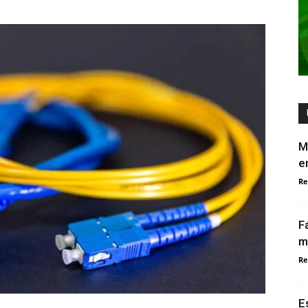
M
e
Re
F
m
Re
E