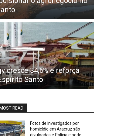
pulsionar o agronegócio no
Santo
y cresce 34,6% e reforça
spírito Santo
MOST READ
Fotos de investigados por
homicídio em Aracruz são
divulgadas e Polícia e pede