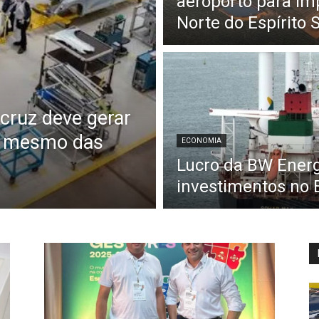
aeroporto para im
Norte do Espírito 
ruz deve gerar
s mesmo das
ECONOMIA
Lucro da BW Energ
investimentos no E