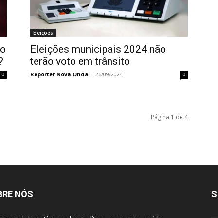
Eleições
ão
Eleições municipais 2024 não
?
terão voto em trânsito
Repórter Nova Onda
-
26/09/2024
0
0
Página 1 de 4
BRE NÓS
S