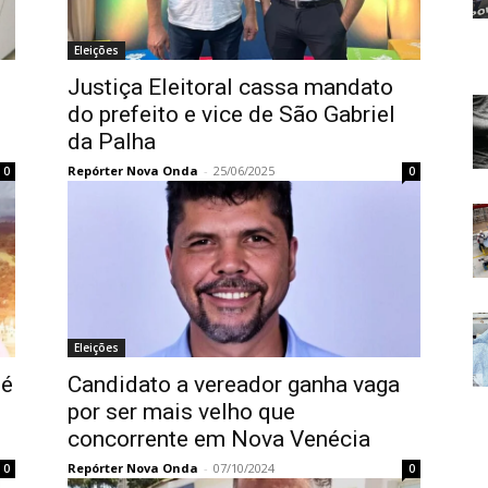
Eleições
Justiça Eleitoral cassa mandato
do prefeito e vice de São Gabriel
da Palha
Repórter Nova Onda
-
25/06/2025
0
0
Eleições
 é
Candidato a vereador ganha vaga
por ser mais velho que
concorrente em Nova Venécia
Repórter Nova Onda
-
07/10/2024
0
0