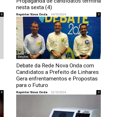
Propaganda de candidatos termina
nesta sexta (4)
Repórter Nova Onda
-
04/10/2024
0
0
Eleições
Debate da Rede Nova Onda com
Candidatos a Prefeito de Linhares
Gera enfrentamentos e Propostas
para o Futuro
Repórter Nova Onda
-
02/10/2024
0
0