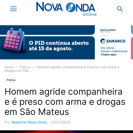
Início
Polícia
Homem agride companheira e é preso com arma e
drogas em São...
Polícia
Homem agride companheira
e é preso com arma e drogas
em São Mateus
Por
Repórter Nova Onda
-
04/11/2025