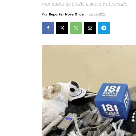
mandados de prisão e busca e apreensão.
Por
Repórter Nova Onda
-
22/03/2025