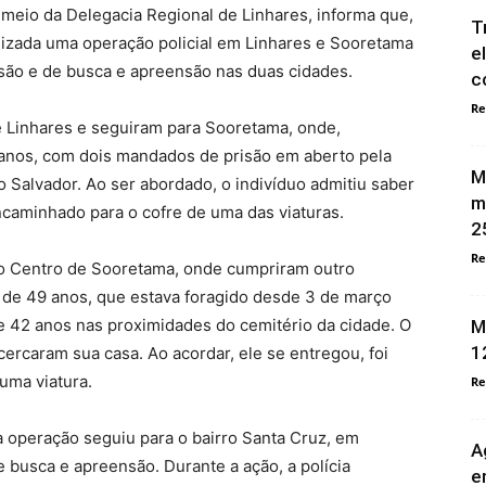
or meio da Delegacia Regional de Linhares, informa que,
T
alizada uma operação policial em Linhares e Sooretama
e
são e de busca e apreensão nas duas cidades.
c
Re
e Linhares e seguiram para Sooretama, onde,
anos, com dois mandados de prisão em aberto pela
M
ro Salvador. Ao ser abordado, o indivíduo admitiu saber
m
caminhado para o cofre de uma das viaturas.
2
Re
é o Centro de Sooretama, onde cumpriram outro
 de 49 anos, que estava foragido desde 3 de março
42 anos nas proximidades do cemitério da cidade. O
M
1
cercaram sua casa. Ao acordar, ele se entregou, foi
uma viatura.
Re
 operação seguiu para o bairro Santa Cruz, em
A
busca e apreensão. Durante a ação, a polícia
e