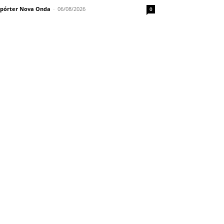
pórter Nova Onda
-
06/08/2026
0