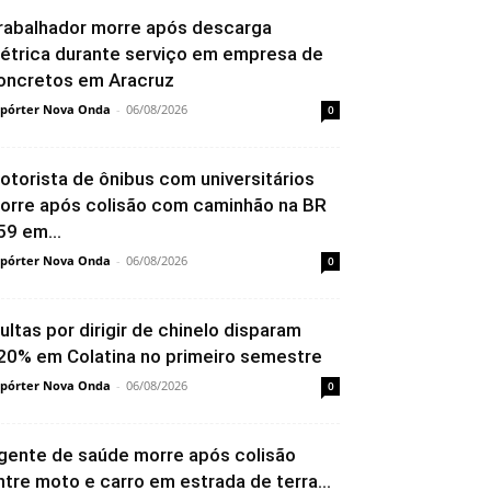
rabalhador morre após descarga
létrica durante serviço em empresa de
oncretos em Aracruz
pórter Nova Onda
-
06/08/2026
0
otorista de ônibus com universitários
orre após colisão com caminhão na BR
59 em...
pórter Nova Onda
-
06/08/2026
0
ultas por dirigir de chinelo disparam
20% em Colatina no primeiro semestre
pórter Nova Onda
-
06/08/2026
0
gente de saúde morre após colisão
ntre moto e carro em estrada de terra...