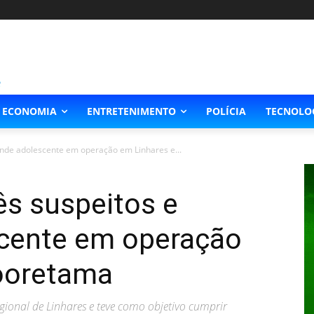
ECONOMIA
ENTRETENIMENTO
POLÍCIA
TECNOLO
eende adolescente em operação em Linhares e...
ês suspeitos e
cente em operação
ooretama
ional de Linhares e teve como objetivo cumprir