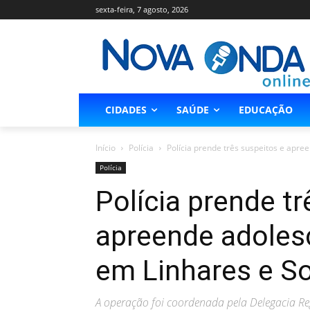
sexta-feira, 7 agosto, 2026
CIDADES
SAÚDE
EDUCAÇÃO
Início
Polícia
Polícia prende três suspeitos e apr
Polícia
Polícia prende tr
apreende adoles
em Linhares e S
A operação foi coordenada pela Delegacia Reg