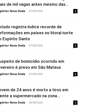
ais de mil vagas antes mesmo das...
pórter Nova Onda
-
07/08/2026
0
studo registra índice recorde de
eformações em peixes no litoral norte
o Espírito Santo
pórter Nova Onda
-
07/08/2026
0
uspeito de homicídio ocorrido em
evereiro é preso em São Mateus
pórter Nova Onda
-
07/08/2026
0
ovem de 24 anos é morto a tiros em
rente a supermercado na zona...
pórter Nova Onda
-
06/08/2026
0