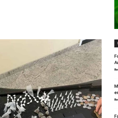
F
A
Re
M
e
Re
F