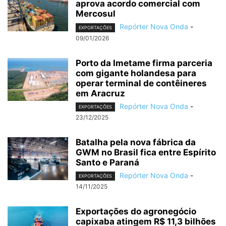
aprova acordo comercial com
Mercosul
Repórter Nova Onda
-
EXPORTAÇÕES
09/01/2026
Porto da Imetame firma parceria
com gigante holandesa para
operar terminal de contêineres
em Aracruz
Repórter Nova Onda
-
EXPORTAÇÕES
23/12/2025
Batalha pela nova fábrica da
GWM no Brasil fica entre Espírito
Santo e Paraná
Repórter Nova Onda
-
EXPORTAÇÕES
14/11/2025
Exportações do agronegócio
capixaba atingem R$ 11,3 bilhões