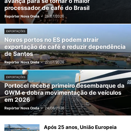
avança para se tornar o maior
processador de café do Brasil
Repórter Nova Onda
-
29/07/2026
EXPORTAÇÕES
Novos portos no ES podem atrair
exportação de café e reduzir dependência
de Santos
Repórter Nova Onda
-
27/07/2026
EXPORTAÇÕES
Portocel recebe primeiro desembarque da
GWM e dobra movimentação de veículos
em 2026
Repórter Nova Onda
-
24/06/2026
Após 25 anos, União Europeia