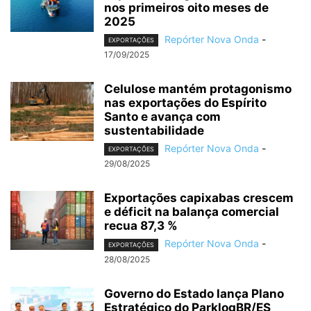
nos primeiros oito meses de
2025
Repórter Nova Onda
-
EXPORTAÇÕES
17/09/2025
Celulose mantém protagonismo
nas exportações do Espírito
Santo e avança com
sustentabilidade
Repórter Nova Onda
-
EXPORTAÇÕES
29/08/2025
Exportações capixabas crescem
e déficit na balança comercial
recua 87,3 %
Repórter Nova Onda
-
EXPORTAÇÕES
28/08/2025
Governo do Estado lança Plano
Estratégico do ParklogBR/ES